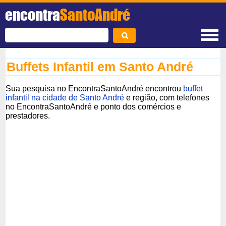
encontra
SantoAndré
Buffets Infantil em Santo André
Sua pesquisa no EncontraSantoAndré encontrou
buffet
infantil na cidade de Santo André
e região, com telefones
no EncontraSantoAndré e ponto dos comércios e
prestadores.