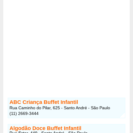
ABC Criança Buffet Infantil
Rua Caminho do Pilar, 625 - Santo André - São Paulo
(11) 2669-3444
Algodão Doce Buffet Infantil
Rua Ester, 449 - Santo André - São Paulo