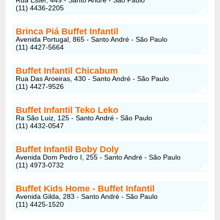
(11) 4436-2205
Brinca Piá Buffet Infantil
Avenida Portugal, 865 - Santo André - São Paulo
(11) 4427-5664
Buffet Infantil Chicabum
Rua Das Aroeiras, 430 - Santo André - São Paulo
(11) 4427-9526
Buffet Infantil Teko Leko
Ra São Luiz, 125 - Santo André - São Paulo
(11) 4432-0547
Buffet Infantil Boby Doly
Avenida Dom Pedro I, 255 - Santo André - São Paulo
(11) 4973-0732
Buffet Kids Home -
Buffet Infantil
Avenida Gilda, 283 - Santo André - São Paulo
(11) 4425-1520