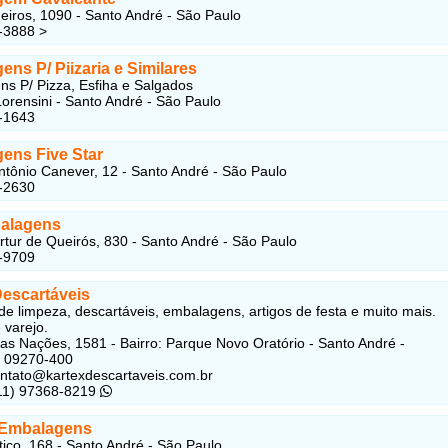
iros, 1090 - Santo André - São Paulo
-3888 >
ns P/ Piizaria e Similares
s P/ Pizza, Esfiha e Salgados
orensini - Santo André - São Paulo
-1643
ens Five Star
ntônio Canever, 12 - Santo André - São Paulo
-2630
alagens
rtur de Queirós, 830 - Santo André - São Paulo
-9709
Descartáveis
de limpeza, descartáveis, embalagens, artigos de festa e muito mais.
 varejo.
as Nações, 1581 - Bairro: Parque Novo Oratório - Santo André -
: 09270-400
ontato@kartexdescartaveis.com.br
(11) 97368-8219
 Embalagens
tico, 168 - Santo André - São Paulo