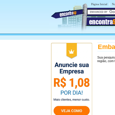
|
Pàgina Inicial
No
encontra
Emba
Sua pesquis
região, com 