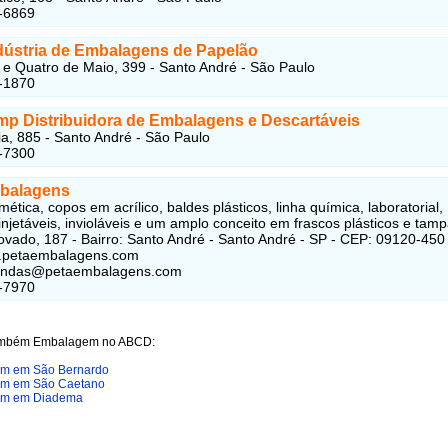
-6869
ndústria de Embalagens de Papelão
 e Quatro de Maio, 399 - Santo André - São Paulo
-1870
mp Distribuidora de Embalagens e Descartáveis
ia, 885 - Santo André - São Paulo
-7300
balagens
ética, copos em acrílico, baldes plásticos, linha química, laboratorial,
injetáveis, invioláveis e um amplo conceito em frascos plásticos e tamp
vado, 187 - Bairro: Santo André - Santo André - SP - CEP: 09120-450
w.petaembalagens.com
vendas@petaembalagens.com
-7970
ambém Embalagem no ABCD:
m em São Bernardo
m em São Caetano
m em Diadema