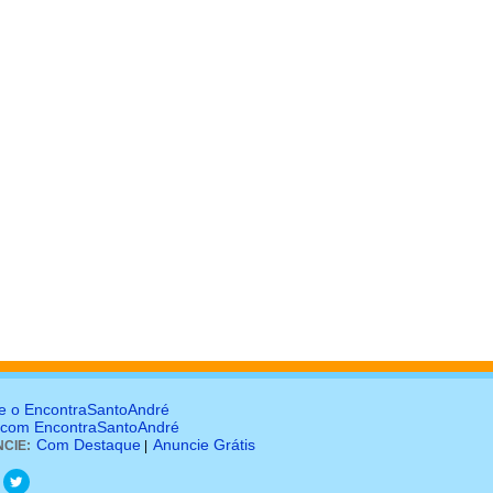
e o EncontraSantoAndré
 com EncontraSantoAndré
Com Destaque
Anuncie Grátis
CIE:
|