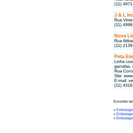
(11) 4971
J & L I
Rua Vinte
(11) 4998
Nova Li
Rua Atiba
(11) 2139
Peta Em
Linha cosm
garrafas, 
Rua Corco
Site: ww
E-mail: 
(11) 4316
Encontre t
»
Embalage
»
Embalage
»
Embalage