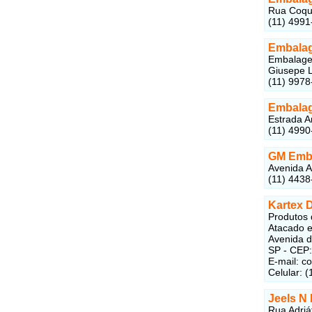
Rua Coque
(11) 4991
Embalage
Embalagen
Giusepe L
(11) 9978
Embalag
Estrada A
(11) 4990
GM Emb
Avenida A
(11) 4438
Kartex 
Produtos 
Atacado e
Avenida d
SP - CEP
E-mail: c
Celular: 
Jeels N
Rua Adriá