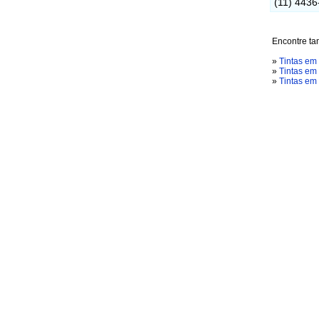
(11) 4436
Encontre t
»
Tintas em
»
Tintas em
»
Tintas e