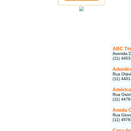
ABC Tin
Avenida D
(11) 4453
Adonilco
Rua Otávi
(11) 4401
América
Rua Osóri
(11) 4478
Aneda C
Rua Giovan
(11) 4978
Casa de