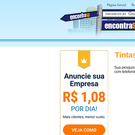
|
Pàgina Inicial
No
encontra
Tinta
Sua pesquis
com telefon