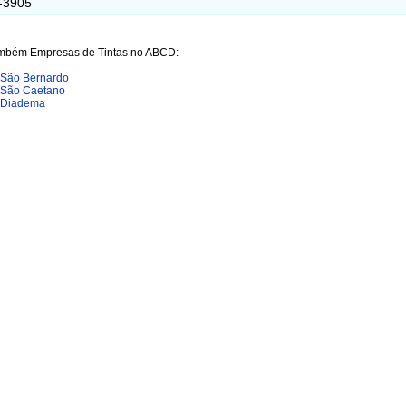
-3905
ambém Empresas de Tintas no ABCD:
 São Bernardo
 São Caetano
m Diadema