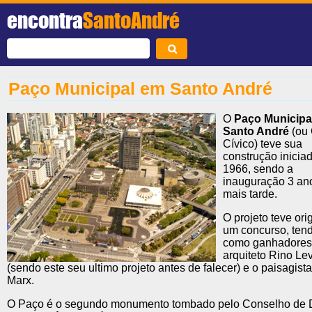
encontra
SantoAndré
Paço Municipal em Santo André
O
Paço Municipa
Santo André
(ou 
Cívico) teve sua
construção inicia
1966, sendo a
inauguração 3 an
mais tarde.
O projeto teve or
um concurso, ten
como ganhadores
arquiteto Rino Lev
(sendo este seu ultimo projeto antes de falecer) e o paisagist
Marx.
O Paço é o segundo monumento tombado pelo Conselho de 