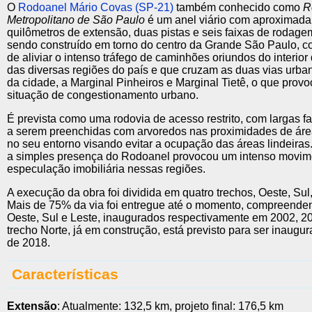
O
Rodoanel Mário Covas (SP-21)
também conhecido como
R
Metropolitano de São Paulo
é um anel viário com aproximad
quilômetros de extensão, duas pistas e seis faixas de rodage
sendo construído em torno do centro da Grande São Paulo, co
de aliviar o intenso tráfego de caminhões oriundos do interior
das diversas regiões do país e que cruzam as duas vias urba
da cidade, a Marginal Pinheiros e Marginal Tietê, o que prov
situação de congestionamento urbano.
É prevista como uma rodovia de acesso restrito, com largas f
a serem preenchidas com arvoredos nas proximidades de áre
no seu entorno visando evitar a ocupação das áreas lindeiras
a simples presença do Rodoanel provocou um intenso movim
especulação imobiliária nessas regiões.
A execução da obra foi dividida em quatro trechos, Oeste, Sul,
Mais de 75% da via foi entregue até o momento, compreende
Oeste, Sul e Leste, inaugurados respectivamente em 2002, 2
trecho Norte, já em construção, está previsto para ser inaug
de 2018.
Características
Extensão
: Atualmente: 132,5 km, projeto final: 176,5 km